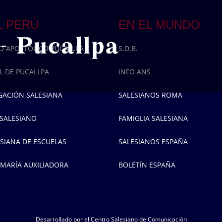
L PERÚ
EN EL MUNDO
TO APOSTÓLICO PUCALLPA
S.D.B.
L DE PUCALLPA
INFO ANS
ACIÓN SALESIANA
SALESIANOS ROMA
 SALESIANO
FAMIGLIA SALESIANA
SIANA DE ESCUELAS
SALESIANOS ESPAÑA
 MARÍA AUXILIADORA
BOLETÍN ESPAÑA
Desarrollado por el
Centro Salesiano de Comunicación